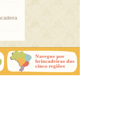
ncadeira
uando uma
tenta,
é chamado