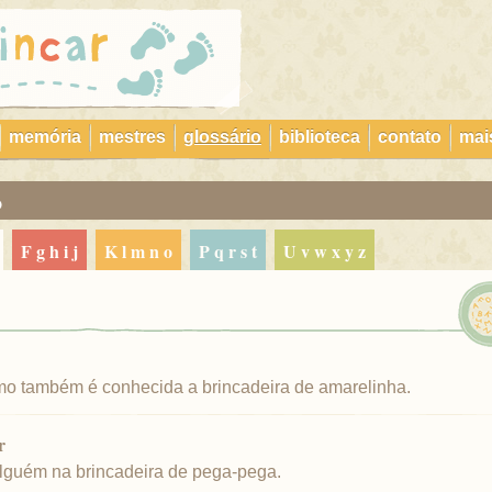
memória
mestres
glossário
biblioteca
contato
mai
o
f g h i j
k l m n o
p q r s t
u v w x y z
 também é conhecida a brincadeira de amarelinha.
r
lguém na brincadeira de pega-pega.