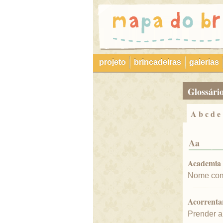
projeto
brincadeiras
galerias
glossári
a b c d e
Aa
Academia
Nome como
Acorrenta
Prender a