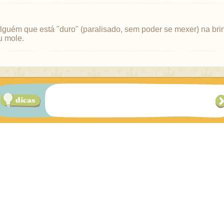
alguém que está "duro" (paralisado, sem poder se mexer) na bri
u mole.
a criança corta a pipa da outra com a sua própria pipa; ou q
"mandada" (foi cortada e voa sem "dono" no céu), e o brincante 
do", pegá-la pela rabiola.
ue desbicar para o lado e puxar rapidamente a linha da pipa.
o para denominar o pião em Paraty (RJ).
 duplos do desenho da cademia (jogo da amarelinha), como 
mbuco.