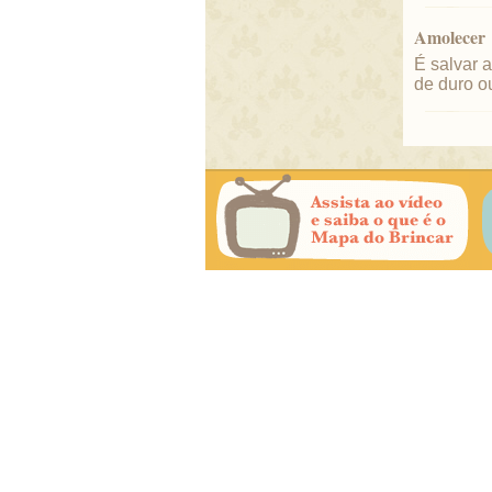
Amolecer
É salvar 
de duro o
Aparar
Quando um
pipa está 
"desbican
Arrastão
O mesmo q
Arrioz
Nome usad
Asas
Quadrados
em Perna